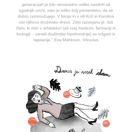
generacijah je bilo nenavadno veliko nasilnih ali
zgodnjih smrti, zato je toliko bolj pomembno, da se
dobro razmnožujejo. V biroju in v vili Križ in Karolina
visi njihovo družinsko drevo. Zelo razvejano je: tisti
člani, ki niso v arhitekturi (ali vsaj medicini, farmaciji in
biologiji – zaradi družinske hipohondrije) so izžgani iz
tapiserije." Eva Mahkovic, Vitruvius