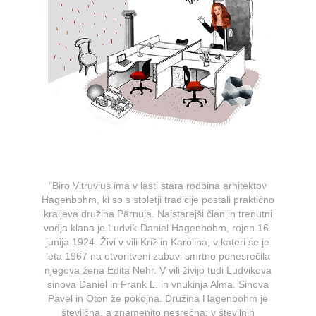
"Biro Vitruvius ima v lasti stara rodbina arhitektov
Hagenbohm, ki so s stoletji tradicije postali praktično
kraljeva družina Pärnuja. Najstarejši član in trenutni
vodja klana je Ludvik-Daniel Hagenbohm, rojen 16.
junija 1924. Živi v vili Križ in Karolina, v kateri se je
leta 1967 na otvoritveni zabavi smrtno ponesrečila
njegova žena Edita Nehr. V vili živijo tudi Ludvikova
sinova Daniel in Frank L. in vnukinja Alma. Sinova
Pavel in Oton že pokojna. Družina Hagenbohm je
številčna, a znamenito nesrečna: v številnih